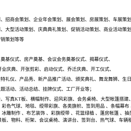
划、招商会策划、企业年会策划、展会策划、房展策划、车展策
划、大型活动策划、庆典典礼策划、促销活动策划、商业活动策
营销策划等等
、奠基仪式、房产奠基、会议会务奠基仪式、揭幕仪式、
开业庆典、开张剪彩、启动仪式、乔迁庆典、开工仪式、
模特礼仪、产品秀、新产品推广活动、颁奖典礼、舞龙舞狮、生
主题活动、活动总结、挂牌仪式、工厂开业等；
、写真KT板、横幅制作、迎风彩旗、会务桌椅、大型帐篷搭建
彩色气球、地毯、绶带彩旗、各类旗帜、签到用品 、条幅幕布 、
、冰雕制作 、布艺装饰 、彩旗绶带 、花篮绿植 、蓬房帐篷 、
景板、物料、桁架、会议桌椅、演讲台、签到台、热气球、车辆