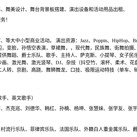
幕、舞美设计、舞台背景板搭建、演出设备和活动用品出租、
服务！
中小型商业活动。 演出资源：Jazz、Poppin、HipHop、
闪，变脸，孙悟空表演，草裙舞，，现代舞，民族舞、街舞拍摄
提供舞蹈、爵士乐队、歌手、主持人、萨克斯、小提琴、女子民
沙画、激光舞、激光竖琴、DJ、杂技（抖空竹、滚杯、柔术、花
二人转、京剧、高跷、舞狮舞龙、口技、极限运动特技（单车、
歌手、英文歌手）
芳、杰克巡、刘德华、韩红、孙楠、杨坤、张慧妹、张学友、张
乡村流行乐队、菲律宾乐队、法国乐队、外籍白人重金属乐队、