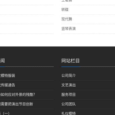
土著舞
转碟
现代舞
竖琴表演
新闻
网站栏目
仪模特服装
公司简介
代传媒通告
文艺演出
特如何应对外景的残酷？
服务项目
司需要把演出节目创新
公司团队
表（一）
礼仪模特