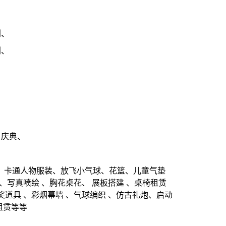
划、
划、
日庆典、
、卡通人物服装、放飞小气球、花篮、儿童气垫
写真喷绘 、胸花桌花、 展板搭建 、桌椅租赁
抽奖道具 、彩烟幕墙 、气球编织 、仿古礼炮、启动
租赁等等