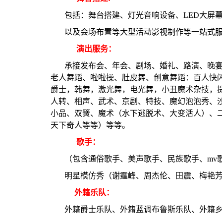
包括：舞台搭建、灯光音响设备、LED大屏
以及会场布置等大型活动影视制作等一站式
演出服务：
承接发布会、年会、剧场、婚礼、路演、晚宴、等大
老人舞蹈、啦啦操、肚皮舞、创意舞蹈：百人快
爵士，韩舞，激光舞，电光舞，小丑魔术杂技，
人转、相声、武术、京剧、特技、魔幻泡泡秀、
小品、双簧、魔术（水下逃脱术、大变活人）、
天下奇人等等）等等。
歌手：
（包含通俗歌手、美声歌手、民族歌手、mv
明星模仿秀（谢霆峰、周杰伦、田震、梅艳
外籍乐队：
外籍爵士乐队、外籍蓝调布鲁斯乐队、外籍