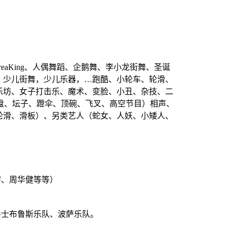
BreaKing、人偶舞蹈、企鹅舞、李小龙街舞、圣诞
、少儿街舞，少儿乐器，…跑酷、小轮车、轮滑、
乐坊、女子打击乐、魔术、变脸、小丑、杂技、二
盘、坛子、蹬伞、顶碗、飞叉、高空节目）相声、
轮滑、滑板）、另类艺人（蛇女、人妖、小矮人、
宇、周华健等等）
爵士布鲁斯乐队、波萨乐队。