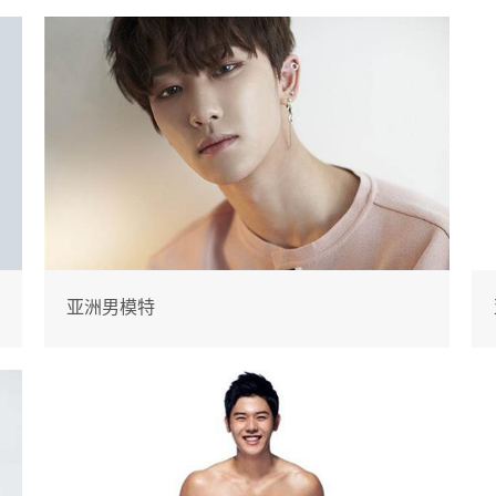
亚洲男模特