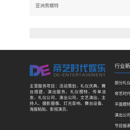
亚洲男模特
行业
部分礼
主营服务项目：活动策划、礼仪庆典、舞
台搭建、演出服务、礼仪模特、传单派
帝艺时
发、礼仪公司、演出公司、文艺演出、主
持人、摄影摄像、灯光音响、舞台设备、
平面模
海报粘贴、影视演员、
演出公
节目报