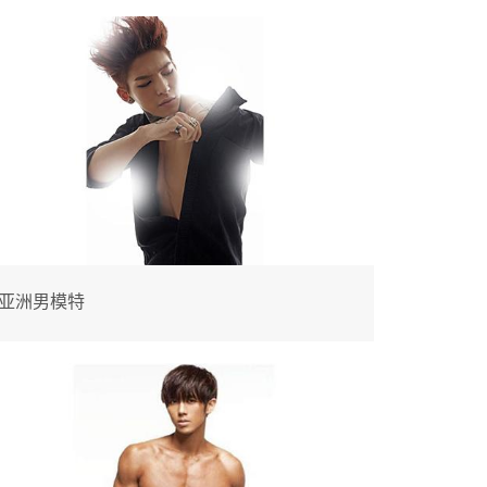
亚洲男模特