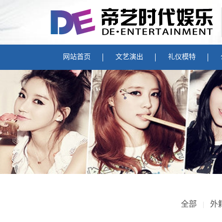
网站首页
文艺演出
礼仪模特
全部
外
|