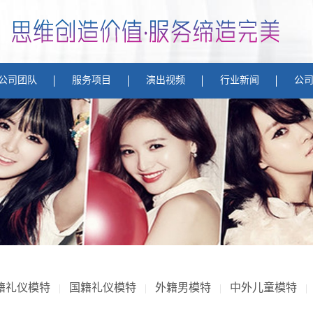
公司团队
服务项目
演出视频
行业新闻
公
籍礼仪模特
国籍礼仪模特
外籍男模特
中外儿童模特
|
|
|
|